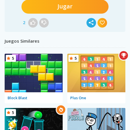
Jugar
2
Juegos Similares
5
5
Block Blast
Plus One
5