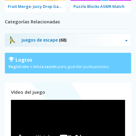
Fruit Merge: Juicy Drop Game
Puzzle Blocks ASMR Match
Categorías Relacionadas
juegos de escape
(68)
Logros
Regístrate
o
inicia sesión
para guardar puntuaciones.
Vídeo del juego