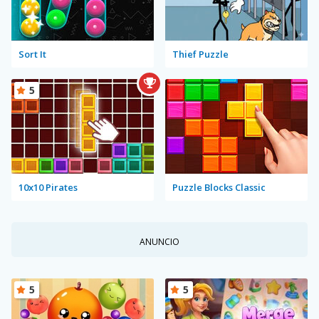
Sort It
Thief Puzzle
5
10x10 Pirates
Puzzle Blocks Classic
ANUNCIO
5
5