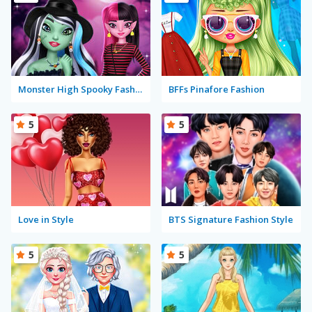
Monster High Spooky Fashion
BFFs Pinafore Fashion
5
5
Love in Style
BTS Signature Fashion Style
5
5