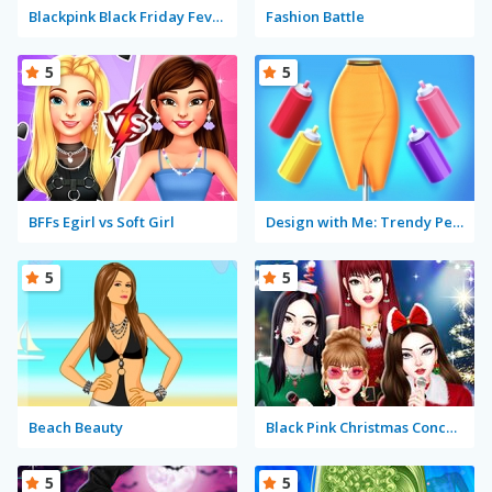
Blackpink Black Friday Fever
Fashion Battle
5
5
BFFs Egirl vs Soft Girl
Design with Me: Trendy Pencil skirt
5
5
Beach Beauty
Black Pink Christmas Concert
5
5