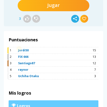
Jugar
3
Puntuaciones
1
Jordi50
15
2
FIX 666
13
3
Santiago87
12
4
raynor
7
5
Uchiha Otaku
3
Mis logros
Logros