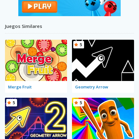
Juegos Similares
5
Merge Fruit
Geometry Arrow
5
5