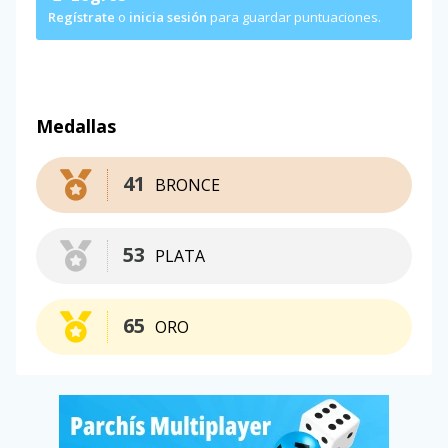
Regístrate
o
inicia sesión
para guardar puntuaciones.
Medallas
41
BRONCE
53
PLATA
65
ORO