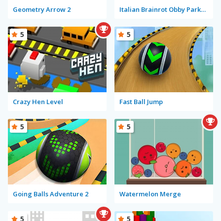
Geometry Arrow 2
Italian Brainrot Obby Parkour
5
5
Crazy Hen Level
Fast Ball Jump
5
5
Going Balls Adventure 2
Watermelon Merge
5
5