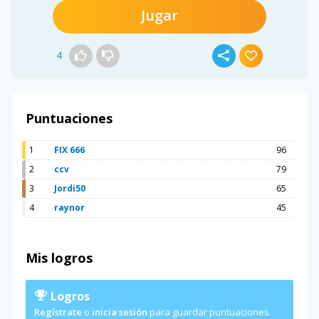
Jugar
4
Puntuaciones
1
FIX 666
96
2
ccv
79
3
Jordi50
65
4
raynor
45
Mis logros
Logros
Regístrate
o
inicia sesión
para guardar puntuaciones.