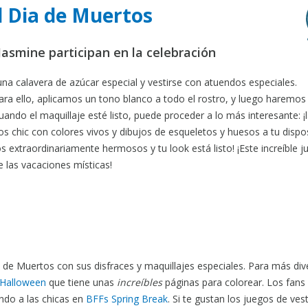
al Dia de Muertos
y Jasmine participan en la celebración
una calavera de azúcar especial y vestirse con atuendos especiales.
ara ello, aplicamos un tono blanco a todo el rostro, y luego haremos
ando el maquillaje esté listo, puede proceder a lo más interesante: ¡
os chic con colores vivos y dibujos de esqueletos y huesos a tu dispos
extraordinariamente hermosos y tu look está listo! ¡Este increíble j
e las vacaciones místicas!
 de Muertos con sus disfraces y maquillajes especiales. Para más div
 Halloween
que tiene unas
increíbles
páginas para colorear. Los fans 
endo a las chicas en
BFFs Spring Break
. Si te gustan los juegos de vest