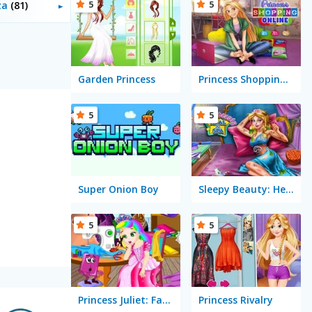
5
5
eza
(81)
Garden Princess
Princess Shopping Online
5
5
Super Onion Boy
Sleepy Beauty: Heal and Spa
5
5
Princess Juliet: Fashion Trouble
Princess Rivalry