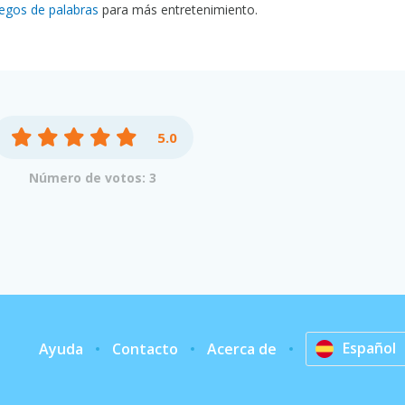
uegos de palabras
para más entretenimiento.
5.0
Número de votos: 3
Español
Ayuda
Contacto
Acerca de