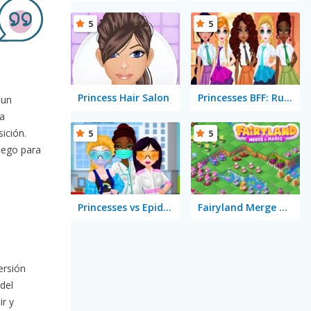
5
5
Princess Hair Salon
Princesses BFF: Rush to School
 un
la
ición.
5
5
uego para
Princesses vs Epidemic
Fairyland Merge & Magic
ersión
del
ir y