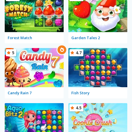
Forest Match
Garden Tales 2
5
4.7
Candy Rain 7
Fish Story
4.5