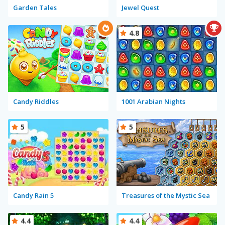
Garden Tales
Jewel Quest
4.8
Candy Riddles
1001 Arabian Nights
5
5
Candy Rain 5
Treasures of the Mystic Sea
4.4
4.4