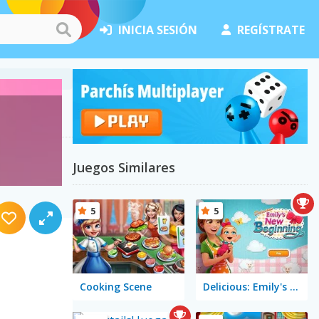
INICIA SESIÓN
REGÍSTRATE
Juegos Similares
5
5
Cooking Scene
Delicious: Emily's New Beginning