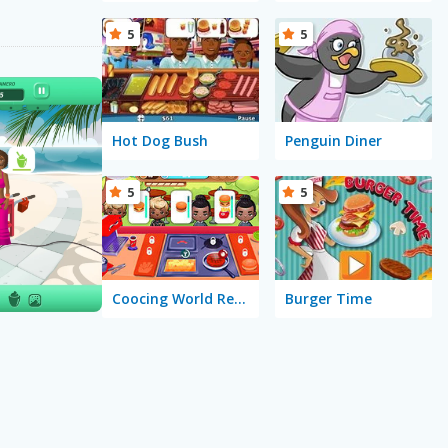
5
5
Hot Dog Bush
Penguin Diner
5
5
Coocing World Reboot
Burger Time