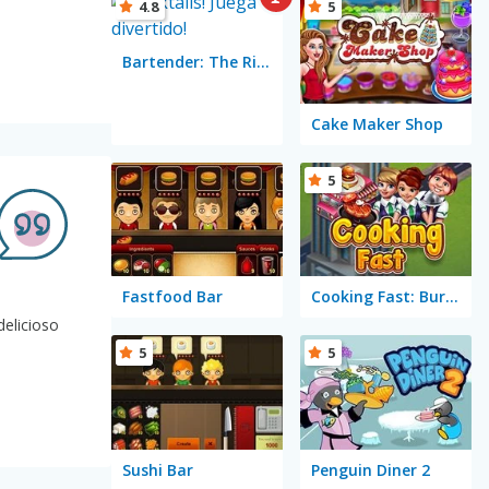
4.8
5
Bartender: The Right Mix
Cake Maker Shop
5
Fastfood Bar
Cooking Fast: Burger & Hotdog
delicioso
5
5
Sushi Bar
Penguin Diner 2