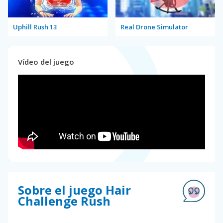
Uphill Rush 13
Real Drone Simulator
Vídeo del juego
Sobre el juego Hair
Challenge Rush