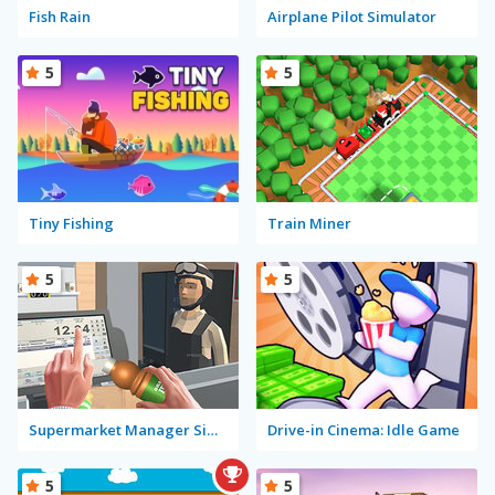
Fish Rain
Airplane Pilot Simulator
5
5
Tiny Fishing
Train Miner
5
5
Supermarket Manager Simulator
Drive-in Cinema: Idle Game
5
5