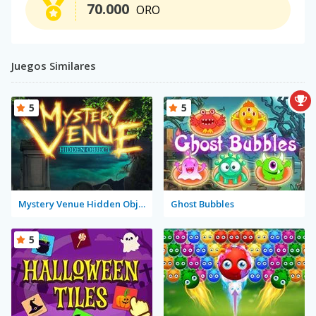
70.000
ORO
Juegos Similares
5
5
Mystery Venue Hidden Object
Ghost Bubbles
5