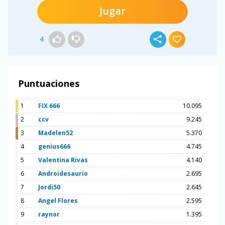
Jugar
4
Puntuaciones
1
FIX 666
10.095
2
ccv
9.245
3
Madelen52
5.370
4
genius666
4.745
5
Valentina Rivas
4.140
6
Androidesaurio
2.695
7
Jordi50
2.645
8
Angel Flores
2.595
9
raynor
1.395