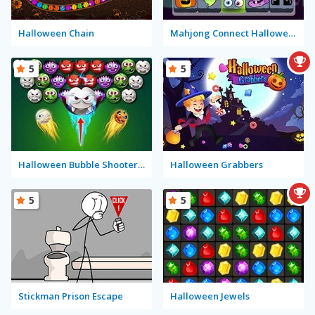
Halloween Chain
Mahjong Connect Halloween
5
5
Halloween Bubble Shooter Mobile
Halloween Grabbers
5
5
Stickman Prison Escape
Halloween Jewels