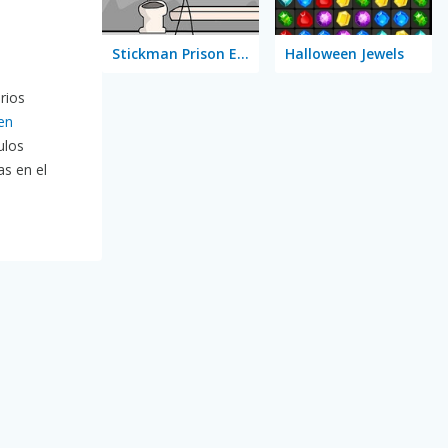
Stickman Prison Escape
Halloween Jewels
rios
en
ulos
as en el