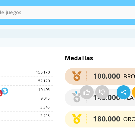
Medallas
158.170
100.000
BRO
52.120
10.495
4
140.000
PLA
9.045
3.345
3.235
180.000
OR