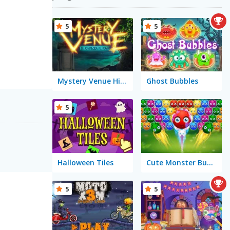
5
5
Mystery Venue Hidden Object
Ghost Bubbles
5
Halloween Tiles
Cute Monster Bubble Shooter
5
5