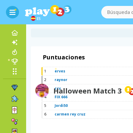
ES
Puntuaciones
1
erves
2
raynor
3
Halloween Match 3
ccv
4
FIX 666
5
Jordi50
6
carmen rey cruz