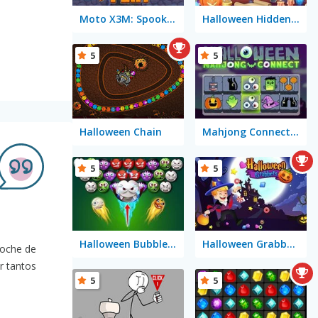
Moto X3M: Spooky Land
Halloween Hidden Objects
5
5
Halloween Chain
Mahjong Connect Halloween
5
5
Halloween Bubble Shooter Mobile
Halloween Grabbers
noche de
r tantos
5
5