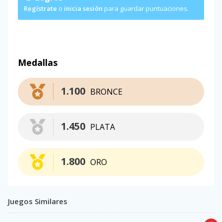
Regístrate
o
inicia sesión
para guardar puntuaciones.
Medallas
1.100
BRONCE
1.450
PLATA
1.800
ORO
Juegos Similares