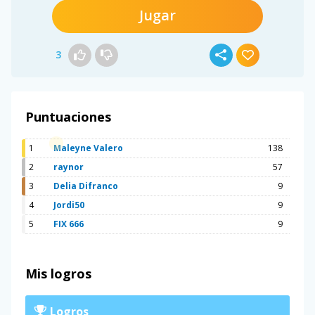
Jugar
3
Puntuaciones
1
Maleyne Valero
138
2
raynor
57
3
Delia Difranco
9
4
Jordi50
9
5
FIX 666
9
Mis logros
Logros