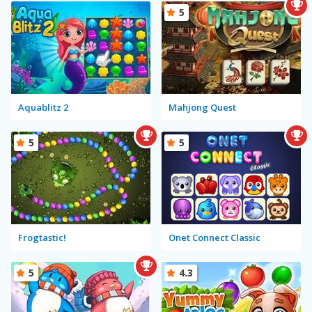
5
Aquablitz 2
Mahjong Quest
5
5
Frogtastic!
Onet Connect Classic
5
4.3