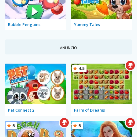
Bubble Penguins
Yummy Tales
ANUNCIO
4.5
Pet Connect 2
Farm of Dreams
5
5