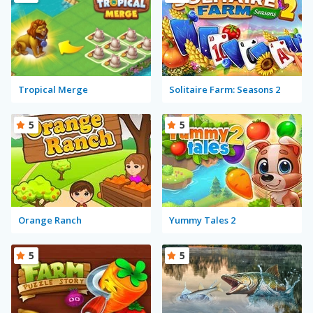
Tropical Merge
Solitaire Farm: Seasons 2
5
5
Orange Ranch
Yummy Tales 2
5
5