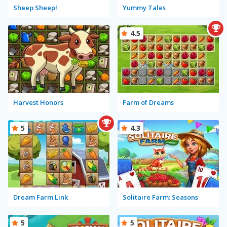
Sheep Sheep!
Yummy Tales
4.5
Harvest Honors
Farm of Dreams
5
4.3
Dream Farm Link
Solitaire Farm: Seasons
5
5