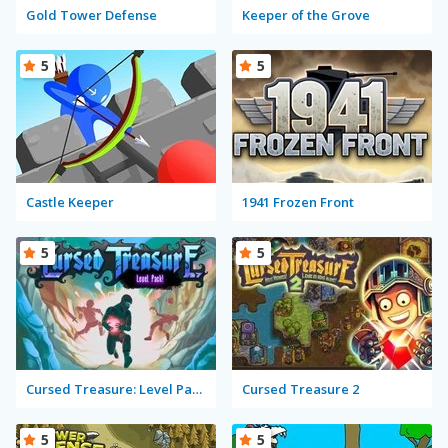
Gold Tower Defense
Keeper of the Grove
5
5
Castle Keeper
1941 Frozen Front
5
5
Cursed Treasure: Level Pack!
Cursed Treasure 2
5
5