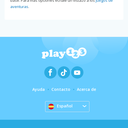
base. Para más opciones échale un vistazo a los
juegos de
aventuras
.
Ayuda
Contacto
Acerca de
Español