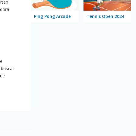
arten
adora
Ping Pong Arcade
Tennis Open 2024
de
i buscas
que