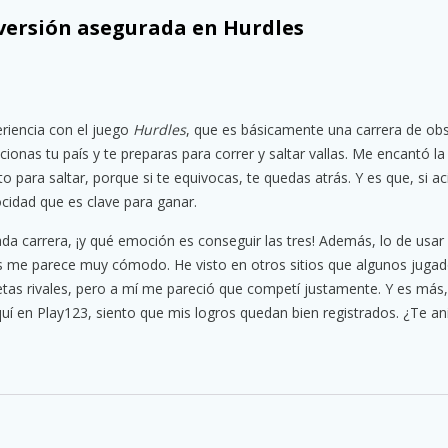
iversión asegurada en Hurdles
eriencia con el juego
Hurdles
, que es básicamente una carrera de ob
cionas tu país y te preparas para correr y saltar vallas. Me encantó l
o para saltar, porque si te equivocas, te quedas atrás. Y es que, si aci
cidad que es clave para ganar.
 cada carrera, ¡y qué emoción es conseguir las tres! Además, lo de usar 
os me parece muy cómodo. He visto en otros sitios que algunos jugad
etas rivales, pero a mí me pareció que competí justamente. Y es más,
í en Play123, siento que mis logros quedan bien registrados. ¿Te a