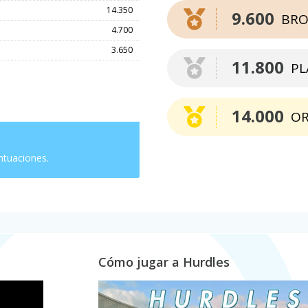
14.350
9.600
BRO
4.700
3.650
11.800
PL
14.000
O
ntuaciones.
Cómo jugar a Hurdles