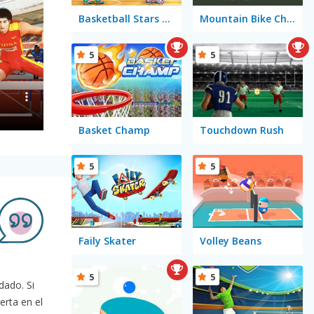
Basketball Stars 2026
Mountain Bike Challenge
5
5
Basket Champ
Touchdown Rush
5
5
Faily Skater
Volley Beans
5
5
dado. Si
erta en el