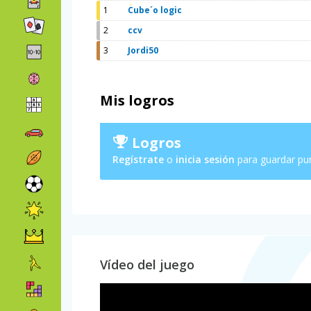
1
Cube´o logic
2
ccv
3
Jordi50
Mis logros
Logros
Regístrate
o
inicia sesión
para guardar pu
Vídeo del juego