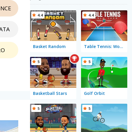
NCE
4.4
4.4
ATA
Basket Random
Table Tennis: World Tour
RO
5
5
Basketball Stars
Golf Orbit
5
5