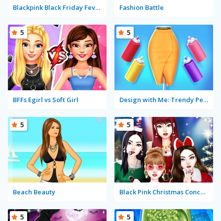
Blackpink Black Friday Fever
Fashion Battle
5
5
BFFs Egirl vs Soft Girl
Design with Me: Trendy Pencil skirt
5
5
Beach Beauty
Black Pink Christmas Concert
5
5