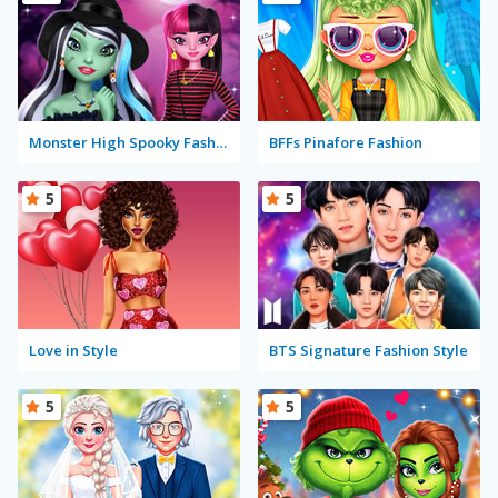
Monster High Spooky Fashion
BFFs Pinafore Fashion
5
5
Love in Style
BTS Signature Fashion Style
5
5