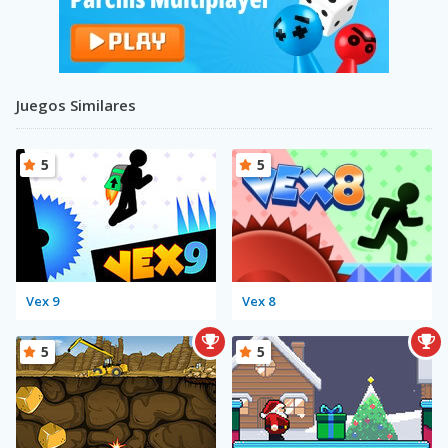
Juegos Similares
5
5
Vex 9
Vex 8
5
5