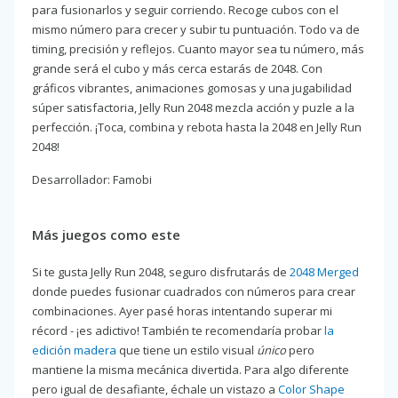
para fusionarlos y seguir corriendo. Recoge cubos con el
mismo número para crecer y subir tu puntuación. Todo va de
timing, precisión y reflejos. Cuanto mayor sea tu número, más
grande será el cubo y más cerca estarás de 2048. Con
gráficos vibrantes, animaciones gomosas y una jugabilidad
súper satisfactoria, Jelly Run 2048 mezcla acción y puzle a la
perfección. ¡Toca, combina y rebota hasta la 2048 en Jelly Run
2048!
Desarrollador: Famobi
Más juegos como este
Si te gusta Jelly Run 2048, seguro disfrutarás de
2048 Merged
donde puedes fusionar cuadrados con números para crear
combinaciones. Ayer pasé horas intentando superar mi
récord - ¡es adictivo! También te recomendaría probar
la
edición madera
que tiene un estilo visual
único
pero
mantiene la misma mecánica divertida. Para algo diferente
pero igual de desafiante, échale un vistazo a
Color Shape