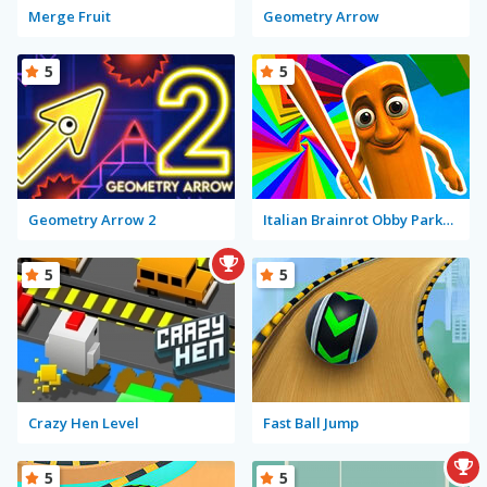
Merge Fruit
Geometry Arrow
5
5
Geometry Arrow 2
Italian Brainrot Obby Parkour
5
5
Crazy Hen Level
Fast Ball Jump
5
5