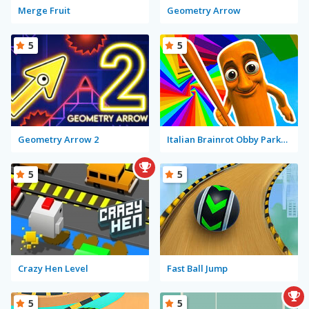
Merge Fruit
Geometry Arrow
5
5
Geometry Arrow 2
Italian Brainrot Obby Parkour
5
5
Crazy Hen Level
Fast Ball Jump
5
5