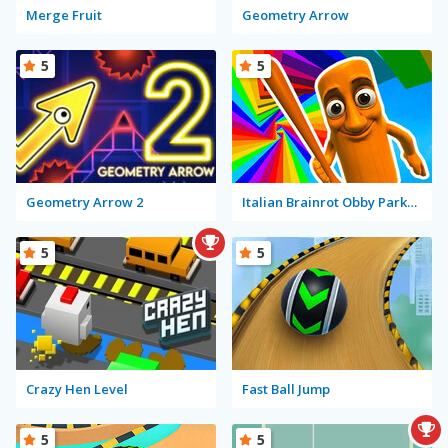
Merge Fruit
Geometry Arrow
5
5
Geometry Arrow 2
Italian Brainrot Obby Parkour
5
5
Crazy Hen Level
Fast Ball Jump
5
5