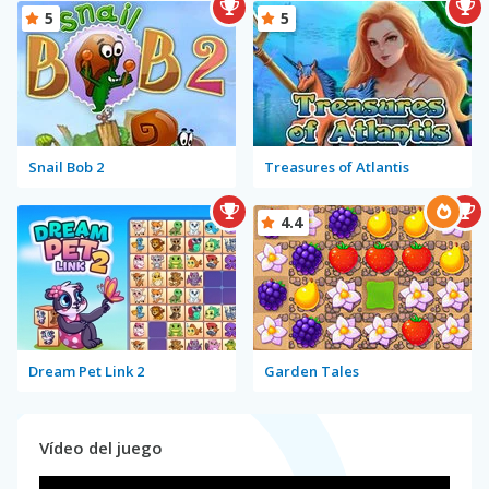
5
5
Snail Bob 2
Treasures of Atlantis
4.4
Dream Pet Link 2
Garden Tales
Vídeo del juego