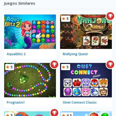
Juegos Similares
5
Aquablitz 2
Mahjong Quest
5
5
Frogtastic!
Onet Connect Classic
5
4.3