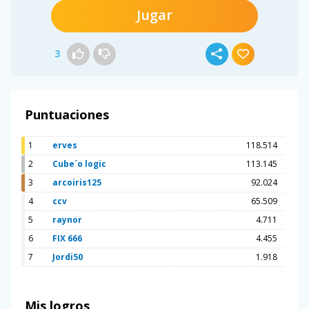
Jugar
3
Puntuaciones
1
erves
118.514
2
Cube´o logic
113.145
3
arcoiris125
92.024
4
ccv
65.509
5
raynor
4.711
6
FIX 666
4.455
7
Jordi50
1.918
Mis logros