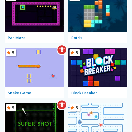
Pac Maze
Rotris
5
5
Snake Game
Block Breaker
5
5