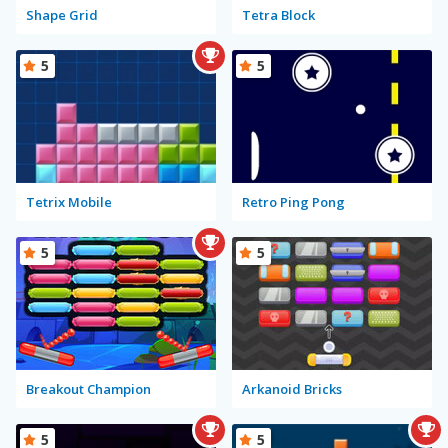
Shape Grid
Tetra Block
5
5
Tetrix Mobile
Retro Ping Pong
5
5
Breakout Champion
Arkanoid Bricks
5
5