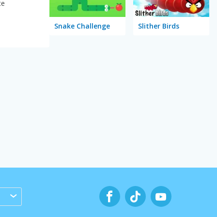
te
Snake Challenge
Slither Birds