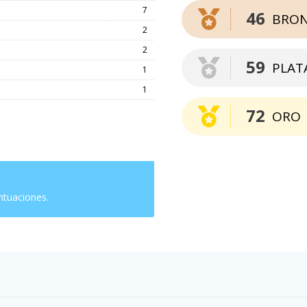
7
46
BRO
2
2
59
PLAT
1
1
72
ORO
ntuaciones.