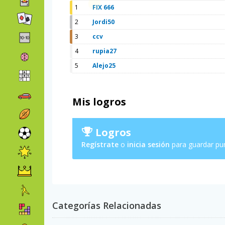
1
FIX 666
2
Jordi50
3
ccv
4
rupia27
5
Alejo25
Mis logros
Logros
Regístrate
o
inicia sesión
para guardar pu
Categorías Relacionadas