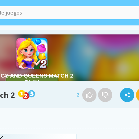
ch 2
2