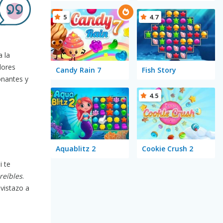
5
4.7
a la
dores
Candy Rain 7
Fish Story
onantes y
4.5
Aquablitz 2
Cookie Crush 2
i te
reíbles
.
vistazo a