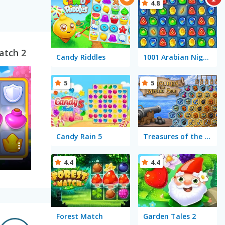
4.8
atch 2
Candy Riddles
1001 Arabian Nights
5
5
Candy Rain 5
Treasures of the Mystic Sea
4.4
4.4
Forest Match
Garden Tales 2