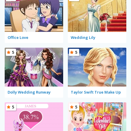
Office Love
Wedding Lily
5
5
Dolly Wedding Runway
Taylor Swift True Make Up
5
5