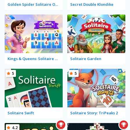
Golden Spider Solitaire On-line
Secret Double Klondike
Kings & Queens: Solitaire Tripeaks
Solitaire Garden
5
5
Solitaire Swift
Solitaire Story: TriPeaks 2
4.2