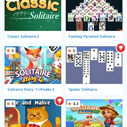
Classic Solitaire 2
Fantasy Pyramid Solitaire
5
5
Solitaire Story: TriPeaks 4
Spider Solitaire
5
4.3