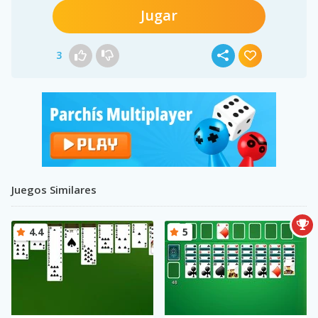
Jugar
3
Juegos Similares
4.4
5