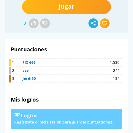
Jugar
3
Puntuaciones
1
FIX 666
1.530
2
ccv
244
3
Jordi50
134
Mis logros
Logros
Regístrate
o
inicia sesión
para guardar puntuaciones.