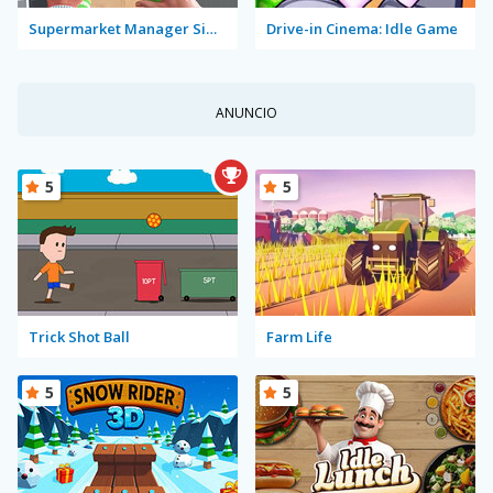
Supermarket Manager Simulator
Drive-in Cinema: Idle Game
ANUNCIO
5
5
Trick Shot Ball
Farm Life
5
5