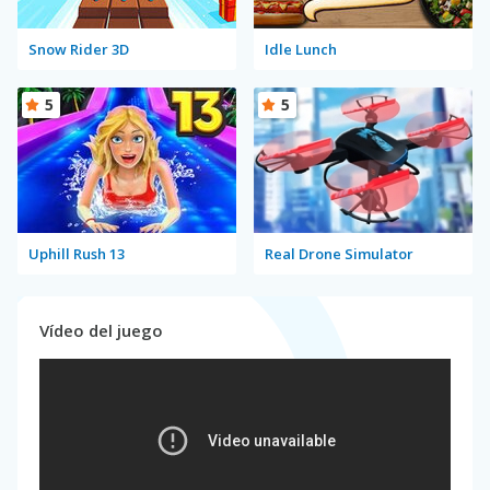
Snow Rider 3D
Idle Lunch
5
5
Uphill Rush 13
Real Drone Simulator
Vídeo del juego