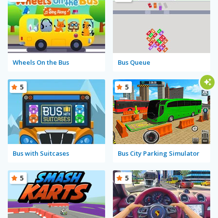
Wheels On the Bus
Bus Queue
5
5
Bus with Suitcases
Bus City Parking Simulator
5
5