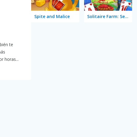
Spite and Malice
Solitaire Farm: Seasons
bién te
más
r horas...