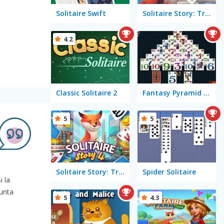
Solitaire Swift
Solitaire Story: TriPeaks 2
4.2
Classic Solitaire 2
Fantasy Pyramid Solitaire
5
5
Solitaire Story: TriPeaks 4
Spider Solitaire
i la
punta
5
4.3