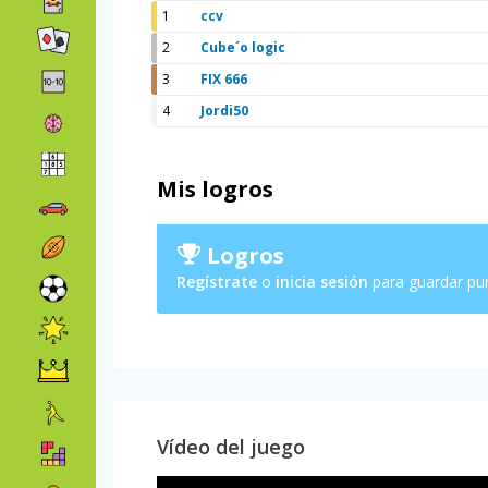
1
ccv
2
Cube´o logic
3
FIX 666
4
Jordi50
Mis logros
Logros
Regístrate
o
inicia sesión
para guardar pu
Vídeo del juego