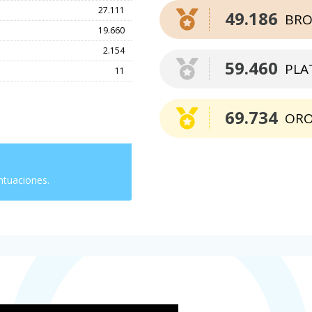
27.111
49.186
BRO
19.660
2.154
59.460
PLA
11
69.734
OR
ntuaciones.