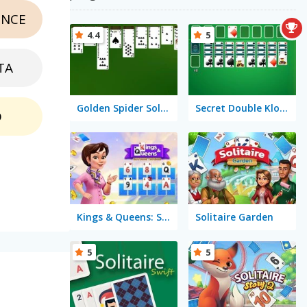
NCE
4.4
5
TA
Golden Spider Solitaire On-line
Secret Double Klondike
O
Kings & Queens: Solitaire Tripeaks
Solitaire Garden
5
5