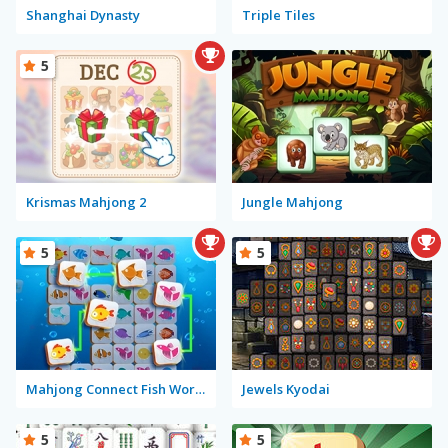
Shanghai Dynasty
Triple Tiles
5
Krismas Mahjong 2
Jungle Mahjong
5
5
Mahjong Connect Fish World
Jewels Kyodai
5
5