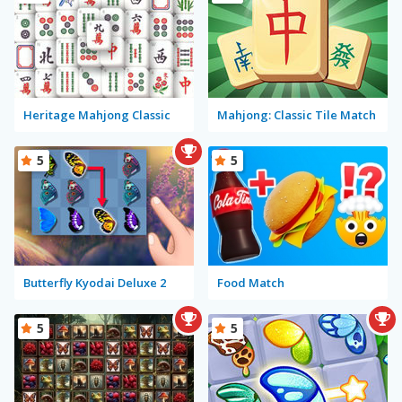
Heritage Mahjong Classic
Mahjong: Classic Tile Match
5
5
Butterfly Kyodai Deluxe 2
Food Match
5
5