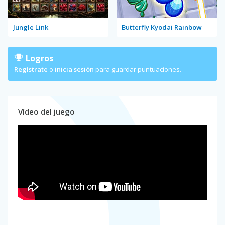
Jungle Link
Butterfly Kyodai Rainbow
Logros
Regístrate
o
inicia sesión
para guardar puntuaciones.
Vídeo del juego