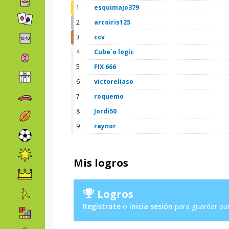
1
esquimajo379
2
arcoiris125
3
ccv
4
Cube´o logic
5
FIX 666
6
victoreliaso
7
roquemo
8
Jordi50
9
raynor
Mis logros
Logros
Regístrate
o
inicia sesión
para guardar pu