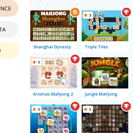
NCE
5
TA
Shanghai Dynasty
Triple Tiles
O
5
Krismas Mahjong 2
Jungle Mahjong
5
5