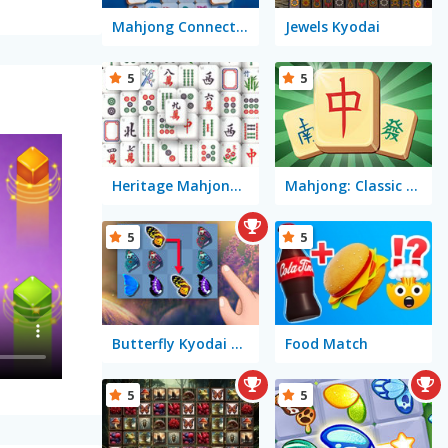
Mahjong Connect Fish World
Jewels Kyodai
5
5
Heritage Mahjong Classic
Mahjong: Classic Tile Match
5
5
Butterfly Kyodai Deluxe 2
Food Match
5
5