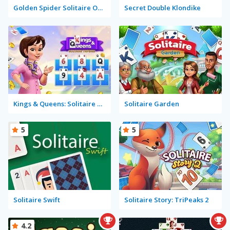
Golden Spider Solitaire On-line
Secret Double Klondike
Kings & Queens: Solitaire Tripeaks
Solitaire Garden
5
5
Solitaire Swift
Solitaire Story: TriPeaks 2
4.2