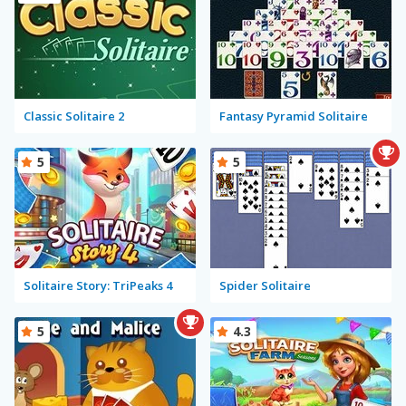
Classic Solitaire 2
Fantasy Pyramid Solitaire
5
5
Solitaire Story: TriPeaks 4
Spider Solitaire
5
4.3