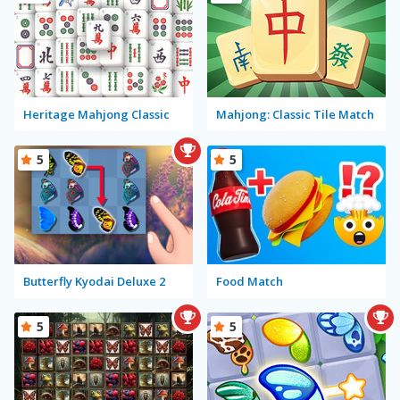
Heritage Mahjong Classic
Mahjong: Classic Tile Match
5
5
Butterfly Kyodai Deluxe 2
Food Match
5
5