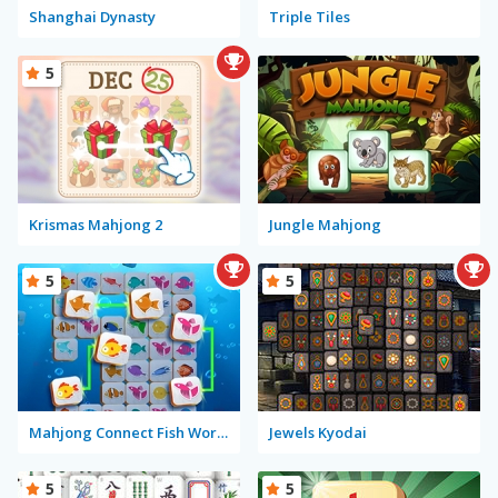
Shanghai Dynasty
Triple Tiles
5
Krismas Mahjong 2
Jungle Mahjong
5
5
Mahjong Connect Fish World
Jewels Kyodai
5
5