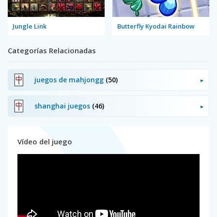
Jungle Link
Butterfly Kyodai Rainbow
Categorías Relacionadas
juegos de mahjongg
(50)
shanghai juegos
(46)
Vídeo del juego