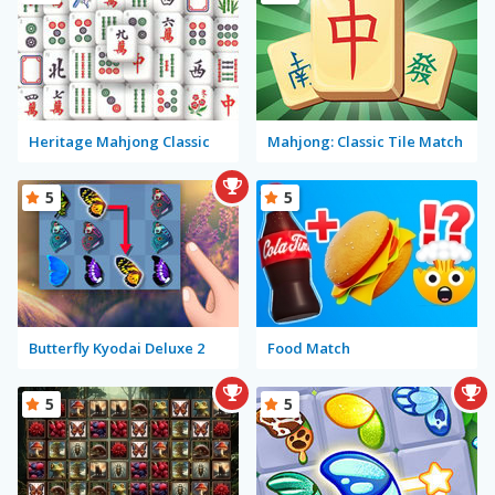
Heritage Mahjong Classic
Mahjong: Classic Tile Match
5
5
Butterfly Kyodai Deluxe 2
Food Match
5
5