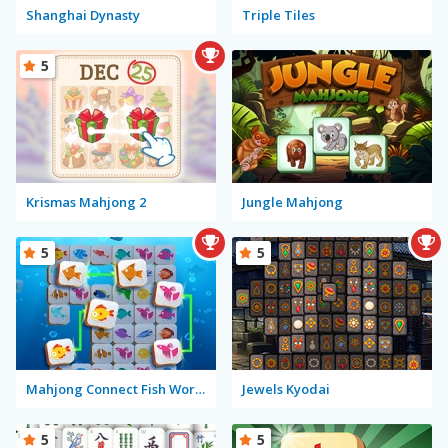
Shanghai Dynasty
Triple Tiles
5
Krismas Mahjong 2
Jungle Mahjong
5
5
Mahjong Connect Fish World
Jewels Kyodai
5
5