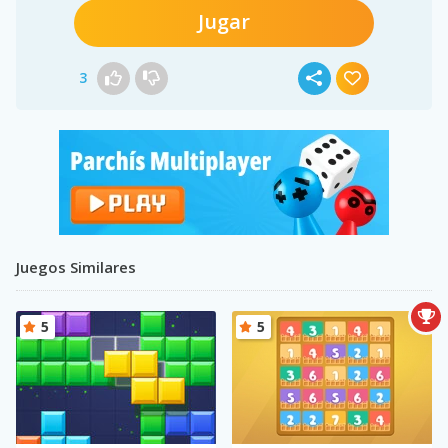
Jugar
3
Juegos Similares
5
5