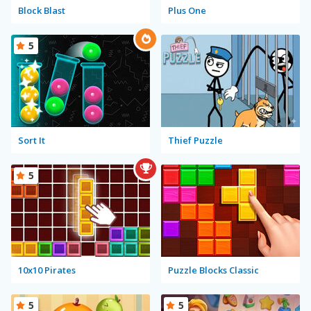
Block Blast
Plus One
5
Sort It
Thief Puzzle
5
10x10 Pirates
Puzzle Blocks Classic
5
5