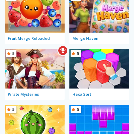
Fruit Merge Reloaded
Merge Haven
5
5
Pirate Mysteries
Hexa Sort
5
5