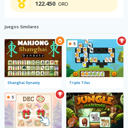
122.450
ORO
Juegos Similares
5
Shanghai Dynasty
Triple Tiles
5