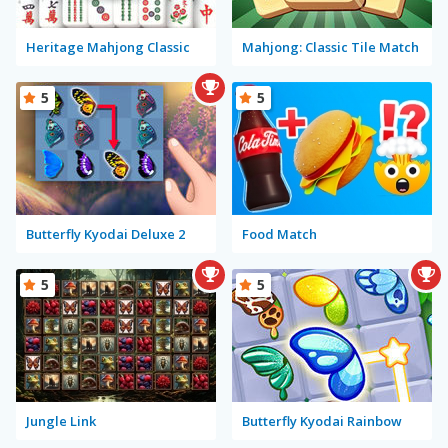
Heritage Mahjong Classic
Mahjong: Classic Tile Match
5
5
Butterfly Kyodai Deluxe 2
Food Match
5
5
Jungle Link
Butterfly Kyodai Rainbow