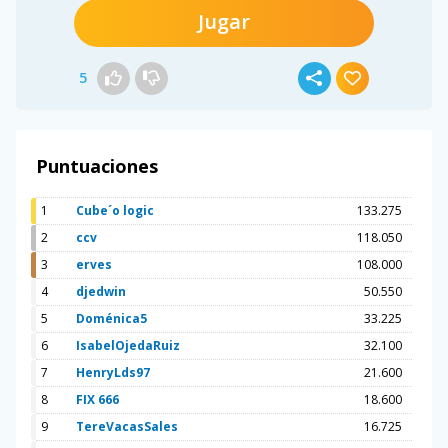
Jugar
5
Puntuaciones
1
Cube´o logic
133.275
2
ccv
118.050
3
erves
108.000
4
djedwin
50.550
5
Doménica5
33.225
6
IsabelOjedaRuiz
32.100
7
HenryLds97
21.600
8
FIX 666
18.600
9
TereVacasSales
16.725