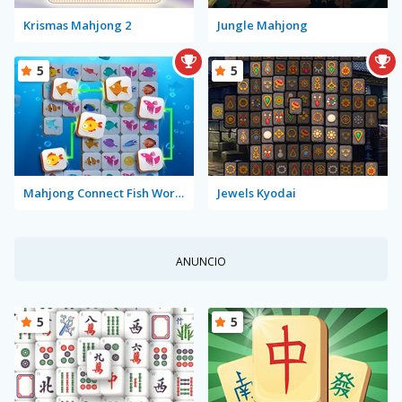
Krismas Mahjong 2
Jungle Mahjong
5
5
Mahjong Connect Fish World
Jewels Kyodai
ANUNCIO
5
5