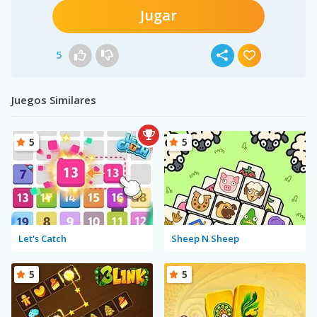
Jugar
5
Juegos Similares
5
5
Let's Catch
Sheep N Sheep
5
5