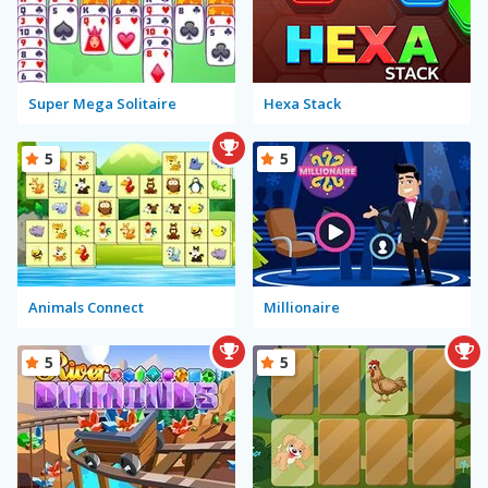
Super Mega Solitaire
Hexa Stack
5
5
Animals Connect
Millionaire
5
5