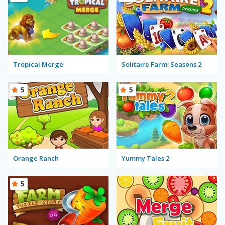
Tropical Merge
Solitaire Farm: Seasons 2
5
5
Orange Ranch
Yummy Tales 2
5