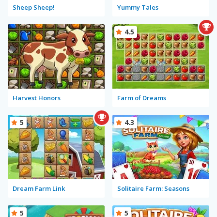
Sheep Sheep!
Yummy Tales
4.5
Harvest Honors
Farm of Dreams
5
4.3
Dream Farm Link
Solitaire Farm: Seasons
5
5