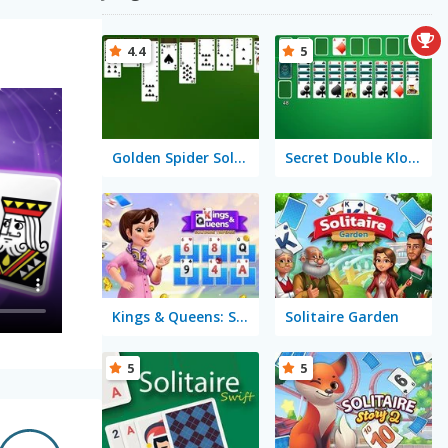
4.4
5
Golden Spider Solitaire On-line
Secret Double Klondike
Kings & Queens: Solitaire Tripeaks
Solitaire Garden
5
5