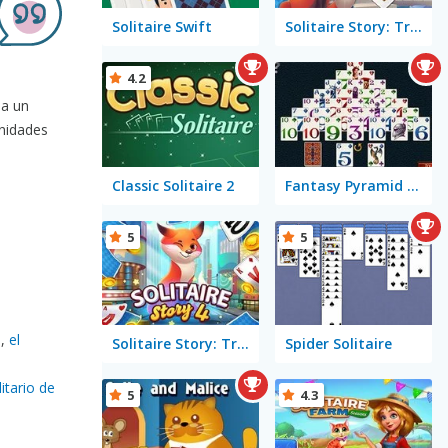
Solitaire Swift
Solitaire Story: TriPeaks 2
4.2
 a un
unidades
Classic Solitaire 2
Fantasy Pyramid Solitaire
5
5
s,
el
Solitaire Story: TriPeaks 4
Spider Solitaire
itario de
5
4.3