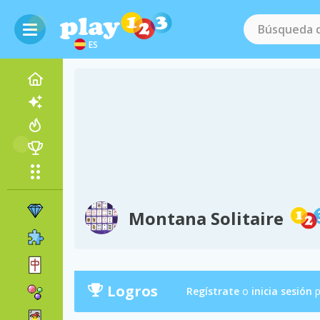
ES
Montana Solitaire
Logros
Regístrate
o
inicia sesión
p