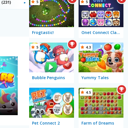
5
5
a
(231)
Frogtastic!
Onet Connect Classic
5
4.3
Bubble Penguins
Yummy Tales
4.5
Pet Connect 2
Farm of Dreams