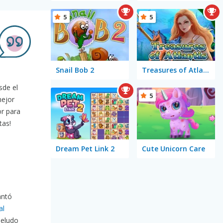
5
5
Snail Bob 2
Treasures of Atlantis
sde el
5
mejor
r para
tas!
Dream Pet Link 2
Cute Unicorn Care
antó
al
peludo