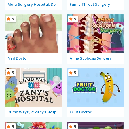
Multi Surgery Hospital: Doctor Game
Funny Throat Surgery
5
5
Nail Doctor
Anna Scoliosis Surgery
5
5
Dumb Ways JR: Zany's Hospital
Fruit Doctor
5
5