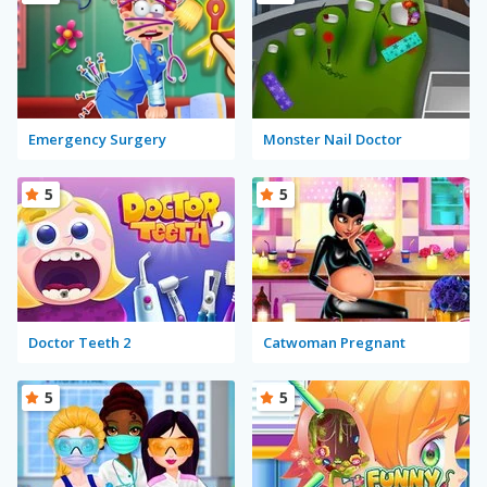
Emergency Surgery
Monster Nail Doctor
5
5
Doctor Teeth 2
Catwoman Pregnant
5
5