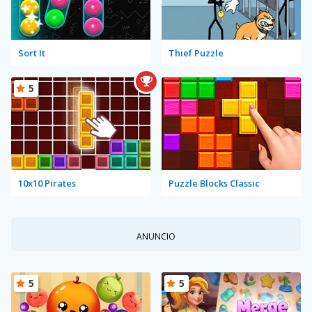
Sort It
Thief Puzzle
5
10x10 Pirates
Puzzle Blocks Classic
ANUNCIO
5
5