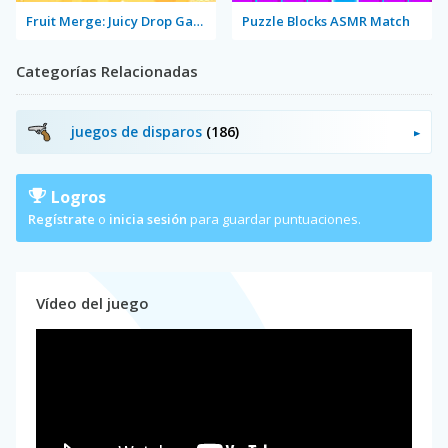
Fruit Merge: Juicy Drop Game
Puzzle Blocks ASMR Match
Categorías Relacionadas
juegos de disparos
(186)
Logros
Regístrate
o
inicia sesión
para guardar puntuaciones.
Vídeo del juego