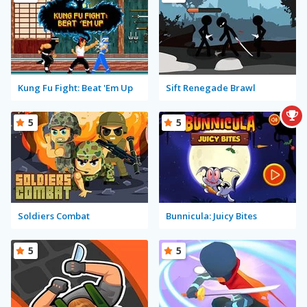
Kung Fu Fight: Beat 'Em Up
Sift Renegade Brawl
5
5
Soldiers Combat
Bunnicula: Juicy Bites
5
5