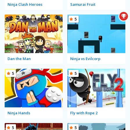
Ninja Clash Heroes
Samurai Fruit
5
Dan the Man
Ninja vs Evilcorp
5
5
Ninja Hands
Fly with Rope 2
5
5