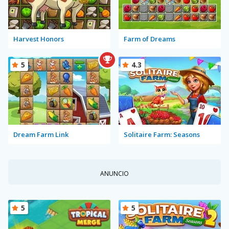
Harvest Honors
Farm of Dreams
5
4.3
Dream Farm Link
Solitaire Farm: Seasons
ANUNCIO
5
5