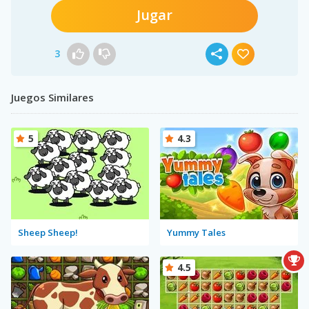
Jugar
3
Juegos Similares
5
4.3
Sheep Sheep!
Yummy Tales
4.5