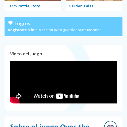
Farm Puzzle Story
Garden Tales
Logros
Regístrate
o
inicia sesión
para guardar puntuaciones.
Vídeo del juego
Sobre el juego Over the