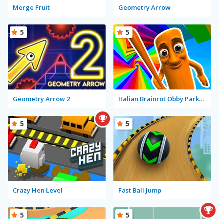
Merge Fruit
Geometry Arrow
5
5
Geometry Arrow 2
Italian Brainrot Obby Parkour
5
5
Crazy Hen Level
Fast Ball Jump
5
5