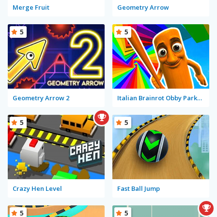
Merge Fruit
Geometry Arrow
5
5
Geometry Arrow 2
Italian Brainrot Obby Parkour
5
5
Crazy Hen Level
Fast Ball Jump
5
5