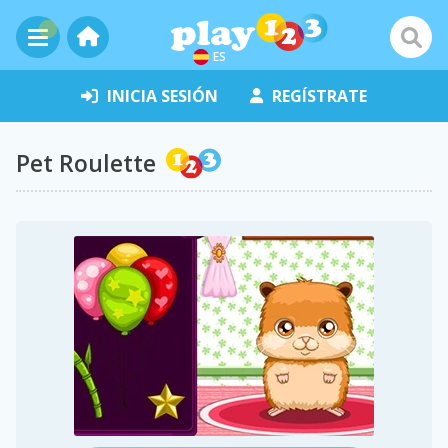
ES
INICIA SESIÓN
REGÍSTRATE
Pet Roulette