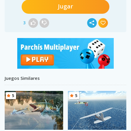
Jugar
3
Juegos Similares
5
5