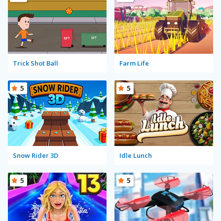
Trick Shot Ball
Farm Life
5
5
Snow Rider 3D
Idle Lunch
5
5