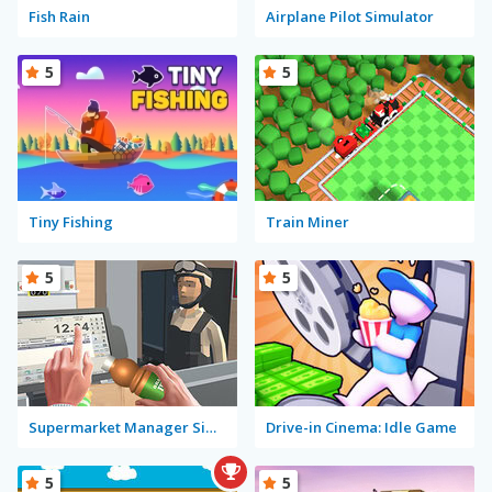
Fish Rain
Airplane Pilot Simulator
5
5
Tiny Fishing
Train Miner
5
5
Supermarket Manager Simulator
Drive-in Cinema: Idle Game
5
5