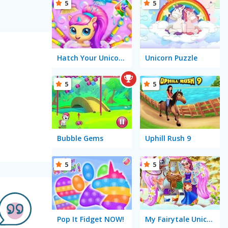
5
5
Hatch Your Unicorn Idol
Unicorn Puzzle
5
5
Bubble Gems
Uphill Rush 9
5
5
Pop It Fidget NOW!
My Fairytale Unicorn