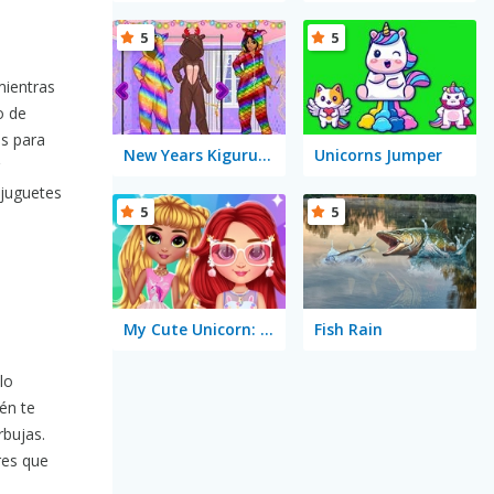
5
5
mientras
o de
es para
New Years Kigurumi
Unicorns Jumper
 juguetes
5
5
My Cute Unicorn: Fashion Dress Up
Fish Rain
lo
én te
rbujas.
res que