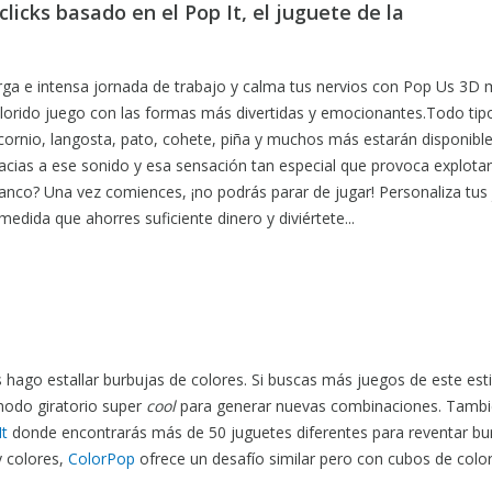
licks basado en el Pop It, el juguete de la
arga e intensa jornada de trabajo y calma tus nervios con Pop Us 3D 
olorido juego con las formas más divertidas y emocionantes.Todo tip
ornio, langosta, pato, cohete, piña y muchos más estarán disponibl
 gracias a ese sonido y esa sensación tan especial que provoca explotar
blanco? Una vez comiences, ¡no podrás parar de jugar! Personaliza tus
edida que ahorres suficiente dinero y diviértete...
ago estallar burbujas de colores. Si buscas más juegos de este esti
modo giratorio super
cool
para generar nuevas combinaciones. Tambi
t
donde encontrarás más de 50 juguetes diferentes para reventar bu
y colores,
ColorPop
ofrece un desafío similar pero con cubos de colo