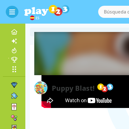
ES
Vídeo del juego
Puppy Blast!