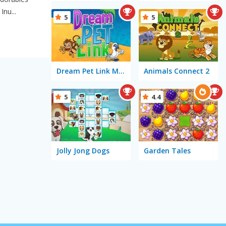
nu...
5
5
Dream Pet Link Mobile
Animals Connect 2
5
4.4
Jolly Jong Dogs
Garden Tales