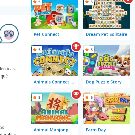
5
5
Pet Connect
Dream Pet Solitaire
5
5
dénticas,
n qué
Animals Connect Mahjong
Dog Puzzle Story
5
5
gos
Animal Mahjong
Farm Day
adorables