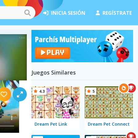
INICIA SESIÓN
REGÍSTRATE
Juegos Similares
4.3
5
Dream Pet Link
Dream Pet Connect