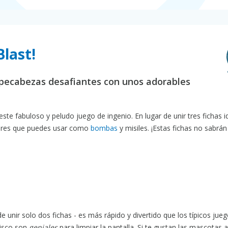
Blast!
mpecabezas desafiantes con unos adorables
este fabuloso y peludo juego de ingenio. En lugar de unir tres fichas i
dores que puedes usar como
bombas
y misiles. ¡Estas fichas no sabrá
unir solo dos fichas - es más rápido y divertido que los típicos jue
disco son
geniales
para limpiar la pantalla. Si te gustan las mascotas 