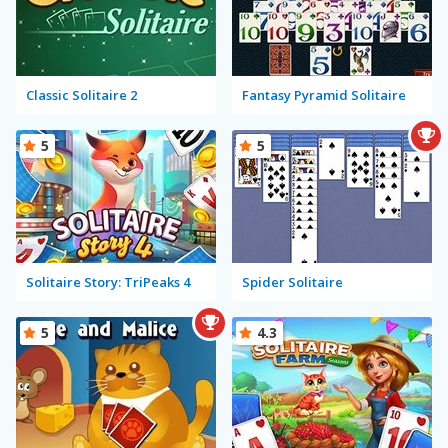
Classic Solitaire 2
Fantasy Pyramid Solitaire
5
5
Solitaire Story: TriPeaks 4
Spider Solitaire
5
4.3